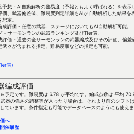
予想 - AI自動解析の難易度（予報ともよく呼ばれる）を表
評価、武器偏差値、難易度判定詳細もAIが自動解析した結果を
を想定。
成評価 - 任意の武器、ステージにおいてもAI自動解析可能。
 - サーモンランの武器ランキング及びTier表。
成評価 - 過去の全サーモンランの武器編成及びその評価、偏差
定武器が含まれる指定、難易度順などの指定も可能。
er表)
器編成評価
予定です。難易度は 6.78 が平均です。編成点数は 平均 70.
です。武器の強さの調整等が入ったり場合は、それより前のシフト
しています。条件指定も可能でデータベースのようにも使えま
価へ
開催履歴