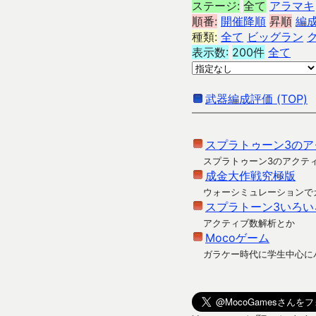
ステージ:
全て
アラマキ
順番:
開催降順
昇順
編
種類:
全て
ビッグラン
表示数:
200件
全て
武器編成評価 (TOP)
スプラトゥーン3のア
スプラトゥーン3のアクテ
成金大作戦究極版
ウォーシミュレーションで
スプラトーン3いろい
アクティブ数解析とか
Mocoゲーム
ガラケー時代に学生中心に