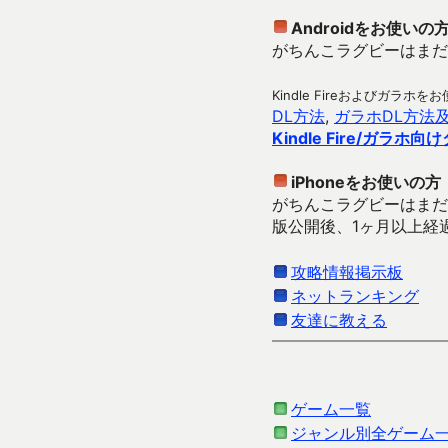
Androidをお使いの
がちんこラグビーはまだA
Kindle Fireおよびガ
DL方法
,
ガラホDL方法
Kindle Fire/ガラホ
iPhoneをお使いの方
がちんこラグビーはまだiP
版公開後、1ヶ月以上経
攻略情報掲示板
ネットランキング
友達に教える
ゲーム一覧
ジャンル別全ゲーム