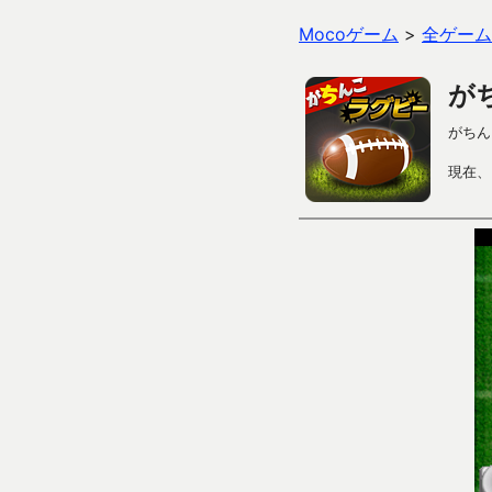
Mocoゲーム
>
全ゲーム
が
がちん
現在、