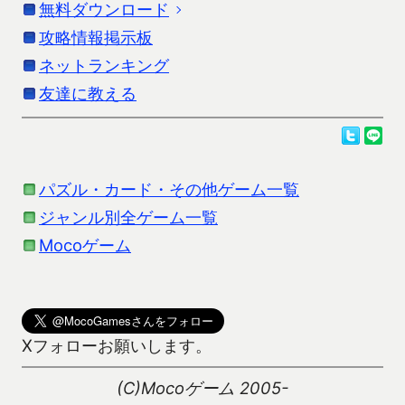
無料ダウンロード
「モバイルセブンブリッジ」の詳細説明です。更
新情報はストアの情報を参考にしてください。
攻略情報掲示板
お使いの端末に応じたダウンロードを行ってくだ
さい。
ネットランキング
スタンダードなセブンブリッジです。
友達に教える
Androidをお使いの方
合計24回戦でのスコアを競います。
ダウンロードは、Google Playよりお願いします。
一度にカードを出すことで高得点を目指すクローズ
パズル・カード・その他ゲーム一覧
宣言もあります。
ジャンル別全ゲーム一覧
比較的勝ちやすい初心者モードと、通常モードがあ
Kindle Fireおよびガラホをお使いの方でアプリをダ
Mocoゲーム
ります。
ウンロードできる方は、以下のリンクよりダウンロ
(
Kindle Fire DL方法
,
ガラホDL方
ード可能です。
ルールについて
法及び注意事項
)
Kindle Fire/ガラホ向けダウンロード
Xフォローお願いします。
ルールはアプリの遊び方で説明していますが、全く
知らない場合はルールを読んでも良く分からないか
iPhoneをお使いの方
(C)Mocoゲーム 2005-
も知れません。その場合、知っている人に教えても