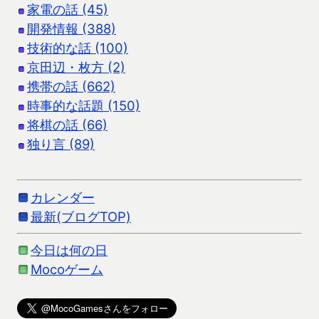
家電の話 (45)
開発情報 (388)
技術的な話 (100)
京田辺・枚方 (2)
携帯の話 (662)
時事的な話題 (150)
将棋の話 (66)
独り言 (89)
カレンダー
最新(ブログTOP)
今日は何の日
Mocoゲーム