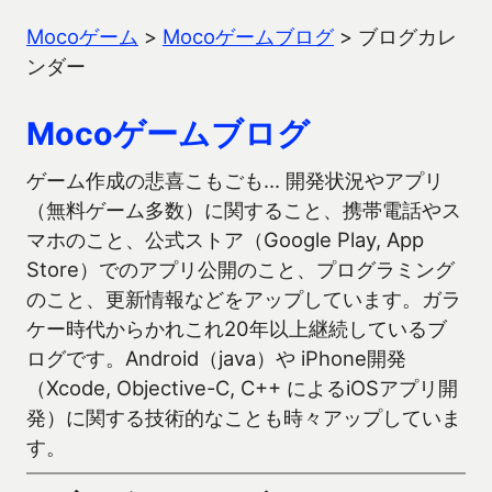
Mocoゲーム
>
Mocoゲームブログ
>
ブログカレ
ンダー
Mocoゲームブログ
ゲーム作成の悲喜こもごも… 開発状況やアプリ
（無料ゲーム多数）に関すること、携帯電話やス
マホのこと、公式ストア（Google Play, App
Store）でのアプリ公開のこと、プログラミング
のこと、更新情報などをアップしています。ガラ
ケー時代からかれこれ20年以上継続しているブ
ログです。Android（java）や iPhone開発
（Xcode, Objective-C, C++ によるiOSアプリ開
発）に関する技術的なことも時々アップしていま
す。