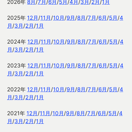
2026年
8月
/
7月
/
6月
/
5月
/
4月
/
3月
/
2月
/
1月
2025年
12月
/
11月
/
10月
/
9月
/
8月
/
7月
/
6月
/
5月
/
4
月
/
3月
/
2月
/
1月
2024年
12月
/
11月
/
10月
/
9月
/
8月
/
7月
/
6月
/
5月
/
4
月
/
3月
/
2月
/
1月
2023年
12月
/
11月
/
10月
/
9月
/
8月
/
7月
/
6月
/
5月
/
4
月
/
3月
/
2月
/
1月
2022年
12月
/
11月
/
10月
/
9月
/
8月
/
7月
/
6月
/
5月
/
4
月
/
3月
/
2月
/
1月
2021年
12月
/
11月
/
10月
/
9月
/
8月
/
7月
/
6月
/
5月
/
4
月
/
3月
/
2月
/
1月