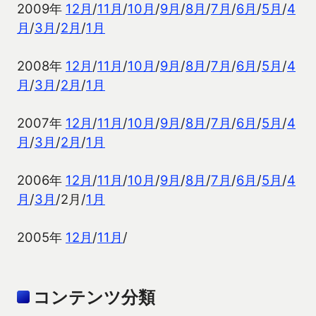
2009年
12月
/
11月
/
10月
/
9月
/
8月
/
7月
/
6月
/
5月
/
4
月
/
3月
/
2月
/
1月
2008年
12月
/
11月
/
10月
/
9月
/
8月
/
7月
/
6月
/
5月
/
4
月
/
3月
/
2月
/
1月
2007年
12月
/
11月
/
10月
/
9月
/
8月
/
7月
/
6月
/
5月
/
4
月
/
3月
/
2月
/
1月
2006年
12月
/
11月
/
10月
/
9月
/
8月
/
7月
/
6月
/
5月
/
4
月
/
3月
/2月/
1月
2005年
12月
/
11月
/
コンテンツ分類