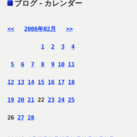
ブログ - カレンダー
<<
2006年02月
>>
1
2
3
4
5
6
7
8
9
10
11
12
13
14
15
16
17
18
19
20
21
 22 
23
24
25
26 
27
28