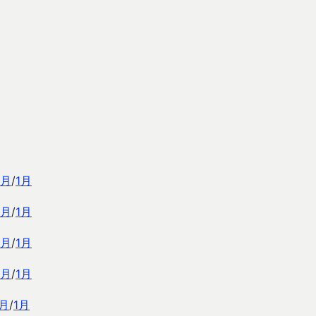
2月
/
1月
2月
/
1月
2月
/
1月
2月
/
1月
月
/
1月