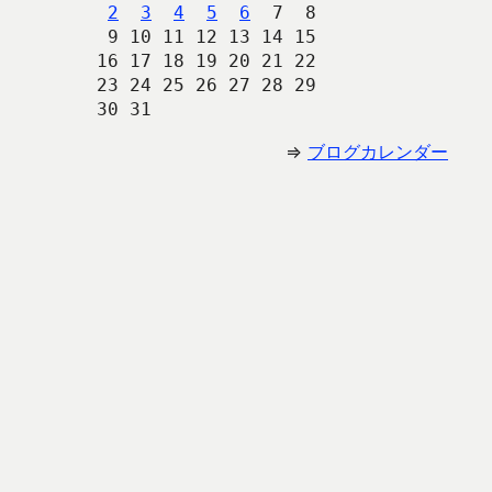
2
3
4
5
6
  7  8
 9 10 11 12 13 14 15
16 17 18 19 20 21 22
23 24 25 26 27 28 29
30 31 
⇒
ブログカレンダー