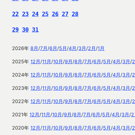
22
23
24
25
26
27
28
29
30
31
2026年
8月
/
7月
/
6月
/
5月
/
4月
/
3月
/
2月
/
1月
2025年
12月
/
11月
/
10月
/
9月
/
8月
/
7月
/
6月
/
5月
/
4月
/
3月
/
2024年
12月
/
11月
/
10月
/
9月
/
8月
/
7月
/
6月
/
5月
/
4月
/
3月
/
2023年
12月
/
11月
/
10月
/
9月
/
8月
/
7月
/
6月
/
5月
/
4月
/
3月
/
2022年
12月
/
11月
/
10月
/
9月
/
8月
/
7月
/
6月
/
5月
/
4月
/
3月
/
2021年
12月
/
11月
/
10月
/
9月
/
8月
/
7月
/
6月
/
5月
/
4月
/
3月
/
2
2020年
12月
/
11月
/
10月
/
9月
/
8月
/
7月
/
6月
/
5月
/
4月
/
3月
/