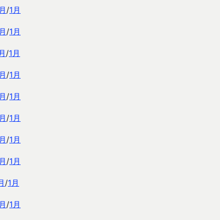
月
/
1月
月
/
1月
月
/
1月
月
/
1月
月
/
1月
月
/
1月
月
/
1月
月
/
1月
月
/
1月
月
/
1月