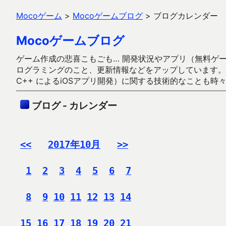
Mocoゲーム
>
Mocoゲームブログ
>
ブログカレンダー
Mocoゲームブログ
ゲーム作成の悲喜こもごも… 開発状況やアプリ（無料ゲーム多
ログラミングのこと、更新情報などをアップしています。ガラケー時代
C++ によるiOSアプリ開発）に関する技術的なことも時
ブログ - カレンダー
<<
2017年10月
>>
1
2
3
4
5
6
7
8
9
10
11
12
13
14
15
16
17
18
19
20
21