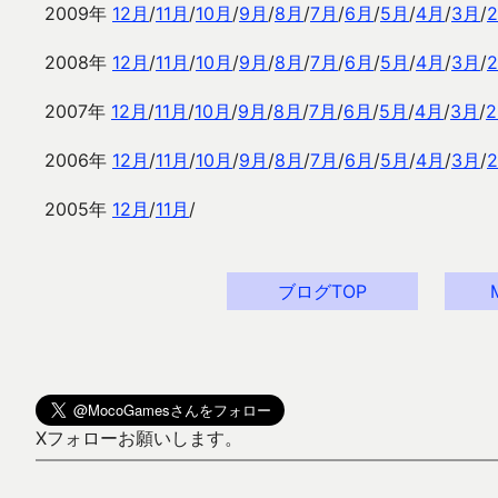
2009年
12月
/
11月
/
10月
/
9月
/
8月
/
7月
/
6月
/
5月
/
4月
/
3月
/
2008年
12月
/
11月
/
10月
/
9月
/
8月
/
7月
/
6月
/
5月
/
4月
/
3月
/
2007年
12月
/
11月
/
10月
/
9月
/
8月
/
7月
/
6月
/
5月
/
4月
/
3月
/
2006年
12月
/
11月
/
10月
/
9月
/
8月
/
7月
/
6月
/
5月
/
4月
/
3月
/
2005年
12月
/
11月
/
ブログTOP
Xフォローお願いします。