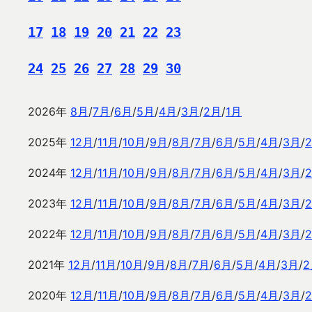
17
18
19
20
21
22
23
24
25
26
27
28
29
30
2026年
8月
/
7月
/
6月
/
5月
/
4月
/
3月
/
2月
/
1月
2025年
12月
/
11月
/
10月
/
9月
/
8月
/
7月
/
6月
/
5月
/
4月
/
3月
/
2024年
12月
/
11月
/
10月
/
9月
/
8月
/
7月
/
6月
/
5月
/
4月
/
3月
/
2023年
12月
/
11月
/
10月
/
9月
/
8月
/
7月
/
6月
/
5月
/
4月
/
3月
/
2022年
12月
/
11月
/
10月
/
9月
/
8月
/
7月
/
6月
/
5月
/
4月
/
3月
/
2021年
12月
/
11月
/
10月
/
9月
/
8月
/
7月
/
6月
/
5月
/
4月
/
3月
/
2
2020年
12月
/
11月
/
10月
/
9月
/
8月
/
7月
/
6月
/
5月
/
4月
/
3月
/