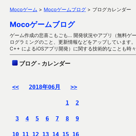
Mocoゲーム
>
Mocoゲームブログ
>
ブログカレンダー
Mocoゲームブログ
ゲーム作成の悲喜こもごも… 開発状況やアプリ（無料ゲーム多
ログラミングのこと、更新情報などをアップしています。ガラケー時代
C++ によるiOSアプリ開発）に関する技術的なことも時
ブログ - カレンダー
<<
2018年06月
>>
1
2
3
4
5
6
7
8
9
10
11
12
13
14
15
16