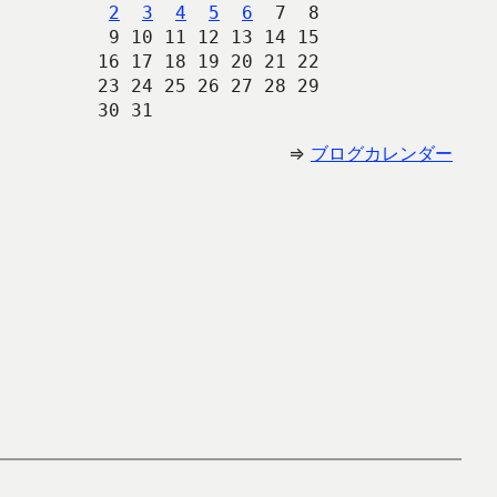
2
3
4
5
6
  7  8
 9 10 11 12 13 14 15
16 17 18 19 20 21 22
23 24 25 26 27 28 29
30 31 
⇒
ブログカレンダー