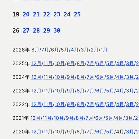
19 
20
21
22
23
24
25
26 
27
28
29
30
2026年
8月
/
7月
/
6月
/
5月
/
4月
/
3月
/
2月
/
1月
2025年
12月
/
11月
/
10月
/
9月
/
8月
/
7月
/
6月
/
5月
/
4月
/
3月
/
2024年
12月
/
11月
/
10月
/
9月
/
8月
/
7月
/
6月
/
5月
/
4月
/
3月
/
2023年
12月
/
11月
/
10月
/
9月
/
8月
/
7月
/
6月
/
5月
/
4月
/
3月
/
2022年
12月
/
11月
/
10月
/
9月
/
8月
/
7月
/
6月
/
5月
/
4月
/
3月
/
2021年
12月
/
11月
/
10月
/
9月
/
8月
/
7月
/
6月
/
5月
/
4月
/
3月
/
2
2020年
12月
/
11月
/
10月
/
9月
/
8月
/
7月
/
6月
/
5月
/4月/
3月
/