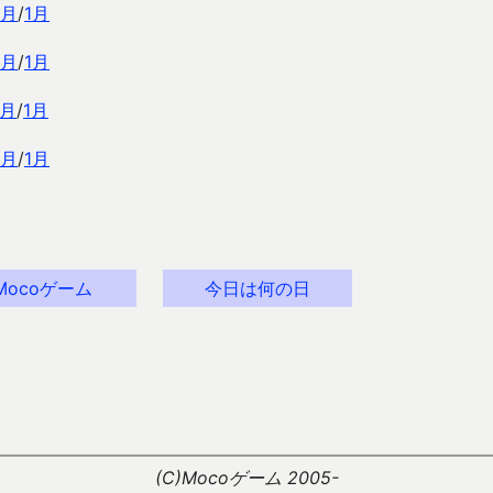
2月
/
1月
2月
/
1月
2月
/
1月
2月
/
1月
Mocoゲーム
今日は何の日
(C)Mocoゲーム 2005-