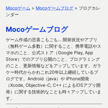
Mocoゲーム
>
Mocoゲームブログ
>
ブログカレ
ンダー
Mocoゲームブログ
ゲーム作成の悲喜こもごも… 開発状況やアプリ
（無料ゲーム多数）に関すること、携帯電話やス
マホのこと、公式ストア（Google Play, App
Store）でのアプリ公開のこと、プログラミング
のこと、更新情報などをアップしています。ガラ
ケー時代からかれこれ20年以上継続しているブ
ログです。Android（java）や iPhone開発
（Xcode, Objective-C, C++ によるiOSアプリ開
発）に関する技術的なことも時々アップしていま
す。