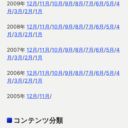
2009年
12月
/
11月
/
10月
/
9月
/
8月
/
7月
/
6月
/
5月
/
4
月
/
3月
/
2月
/
1月
2008年
12月
/
11月
/
10月
/
9月
/
8月
/
7月
/
6月
/
5月
/
4
月
/
3月
/
2月
/
1月
2007年
12月
/
11月
/
10月
/
9月
/
8月
/
7月
/
6月
/
5月
/
4
月
/
3月
/
2月
/
1月
2006年
12月
/
11月
/
10月
/
9月
/
8月
/
7月
/
6月
/
5月
/
4
月
/
3月
/
2月
/
1月
2005年
12月
/
11月
/
コンテンツ分類