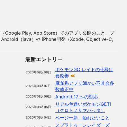
 Play, App Store）でのアプリ公開のこと、プ
）や iPhone開発（Xcode, Objective-C,
最新エントリー
ポケモンGO レイドの仕様は
2026年08月08日
要改善
≪
麻雀系アプリ細かい不具合多
2026年08月07日
数修正中
Android 17 への対応
2026年08月06日
リアル色違いポケモンGET!
2026年08月05日
（クロトノサマバッタ）
ページ一新、触れたいこと
2026年08月04日
スプラトゥーンレイダーズ