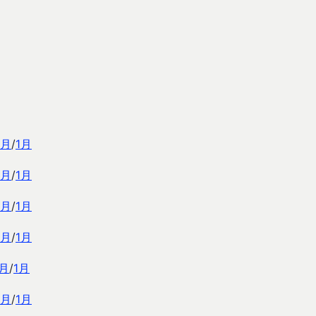
2月
/
1月
2月
/
1月
2月
/
1月
2月
/
1月
月
/
1月
2月
/
1月