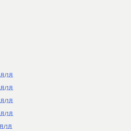
2月
/
1月
2月
/
1月
2月
/
1月
2月
/
1月
月
/
1月