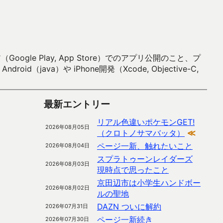
 Play, App Store）でのアプリ公開のこと、プ
）や iPhone開発（Xcode, Objective-C,
最新エントリー
リアル色違いポケモンGET!
2026年08月05日
（クロトノサマバッタ）
≪
ページ一新、触れたいこと
2026年08月04日
スプラトゥーンレイダーズ
2026年08月03日
現時点で思ったこと
京田辺市は小学生ハンドボー
2026年08月02日
ルの聖地
DAZN ついに解約
2026年07月31日
ページ一新続き
2026年07月30日