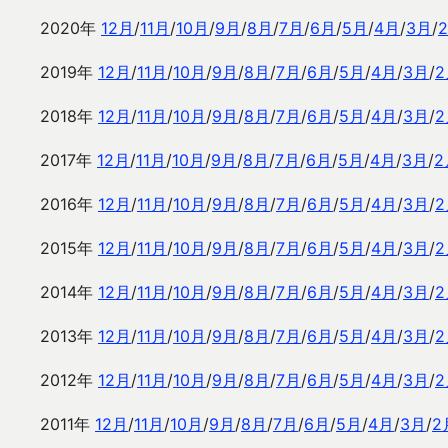
2020年
12月
/
11月
/
10月
/
9月
/
8月
/
7月
/
6月
/
5月
/
4月
/
3月
/
2019年
12月
/
11月
/
10月
/
9月
/
8月
/
7月
/
6月
/
5月
/
4月
/
3月
/
2
2018年
12月
/
11月
/
10月
/
9月
/
8月
/
7月
/
6月
/
5月
/
4月
/
3月
/
2
2017年
12月
/
11月
/
10月
/
9月
/
8月
/
7月
/
6月
/
5月
/
4月
/
3月
/
2
2016年
12月
/
11月
/
10月
/
9月
/
8月
/
7月
/
6月
/
5月
/
4月
/
3月
/
2
2015年
12月
/
11月
/
10月
/
9月
/
8月
/
7月
/
6月
/
5月
/
4月
/
3月
/
2
2014年
12月
/
11月
/
10月
/
9月
/
8月
/
7月
/
6月
/
5月
/
4月
/
3月
/
2
2013年
12月
/
11月
/
10月
/
9月
/
8月
/
7月
/
6月
/
5月
/
4月
/
3月
/
2
2012年
12月
/
11月
/
10月
/
9月
/
8月
/
7月
/
6月
/
5月
/
4月
/
3月
/
2
2011年
12月
/
11月
/
10月
/
9月
/
8月
/
7月
/
6月
/
5月
/
4月
/
3月
/
2