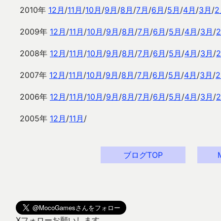
2010年
12月
/
11月
/
10月
/
9月
/
8月
/
7月
/
6月
/
5月
/
4月
/
3月
/
2
2009年
12月
/
11月
/
10月
/
9月
/
8月
/
7月
/
6月
/
5月
/
4月
/
3月
/
2008年
12月
/
11月
/
10月
/
9月
/
8月
/
7月
/
6月
/
5月
/
4月
/
3月
/
2007年
12月
/
11月
/
10月
/
9月
/
8月
/
7月
/
6月
/
5月
/
4月
/
3月
/
2006年
12月
/
11月
/
10月
/
9月
/
8月
/
7月
/
6月
/
5月
/
4月
/
3月
/
2005年
12月
/
11月
/
ブログTOP
Xフォローお願いします。