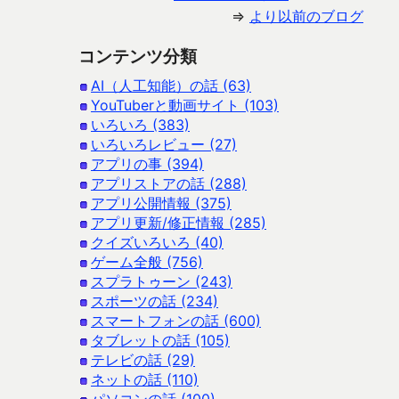
⇒
より以前のブログ
コンテンツ分類
AI（人工知能）の話 (63)
YouTuberと動画サイト (103)
いろいろ (383)
いろいろレビュー (27)
アプリの事 (394)
アプリストアの話 (288)
アプリ公開情報 (375)
アプリ更新/修正情報 (285)
クイズいろいろ (40)
ゲーム全般 (756)
スプラトゥーン (243)
スポーツの話 (234)
スマートフォンの話 (600)
タブレットの話 (105)
テレビの話 (29)
ネットの話 (110)