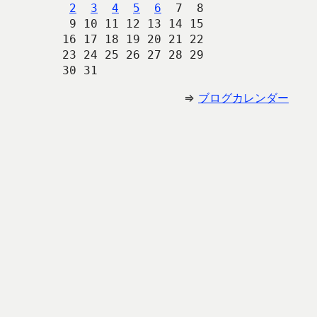
2
3
4
5
6
  7  8
 9 10 11 12 13 14 15
16 17 18 19 20 21 22
23 24 25 26 27 28 29
30 31 
⇒
ブログカレンダー