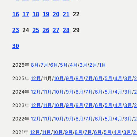
16
17
18
19
20
21
 22
23
 24 
25
26
27
28
 29
30
2026年
8月
/
7月
/
6月
/
5月
/
4月
/
3月
/
2月
/
1月
2025年
12月
/11月/
10月
/
9月
/
8月
/
7月
/
6月
/
5月
/
4月
/
3月
/
2024年
12月
/
11月
/
10月
/
9月
/
8月
/
7月
/
6月
/
5月
/
4月
/
3月
/
2023年
12月
/
11月
/
10月
/
9月
/
8月
/
7月
/
6月
/
5月
/
4月
/
3月
/
2022年
12月
/
11月
/
10月
/
9月
/
8月
/
7月
/
6月
/
5月
/
4月
/
3月
/
2021年
12月
/
11月
/
10月
/
9月
/
8月
/
7月
/
6月
/
5月
/
4月
/
3月
/
2