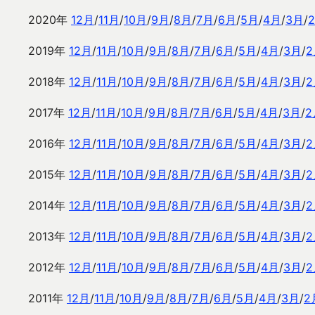
2020年
12月
/
11月
/
10月
/
9月
/
8月
/
7月
/
6月
/
5月
/
4月
/
3月
/
2019年
12月
/
11月
/
10月
/
9月
/
8月
/
7月
/
6月
/
5月
/
4月
/
3月
/
2
2018年
12月
/
11月
/
10月
/
9月
/
8月
/
7月
/
6月
/
5月
/
4月
/
3月
/
2
2017年
12月
/
11月
/
10月
/
9月
/
8月
/
7月
/
6月
/
5月
/
4月
/
3月
/
2
2016年
12月
/
11月
/
10月
/
9月
/
8月
/
7月
/
6月
/
5月
/
4月
/
3月
/
2
2015年
12月
/
11月
/
10月
/
9月
/
8月
/
7月
/
6月
/
5月
/
4月
/
3月
/
2
2014年
12月
/
11月
/
10月
/
9月
/
8月
/
7月
/
6月
/
5月
/
4月
/
3月
/
2
2013年
12月
/
11月
/
10月
/
9月
/
8月
/
7月
/
6月
/
5月
/
4月
/
3月
/
2
2012年
12月
/
11月
/
10月
/
9月
/
8月
/
7月
/
6月
/
5月
/
4月
/
3月
/
2
2011年
12月
/
11月
/
10月
/
9月
/
8月
/
7月
/
6月
/
5月
/
4月
/
3月
/
2