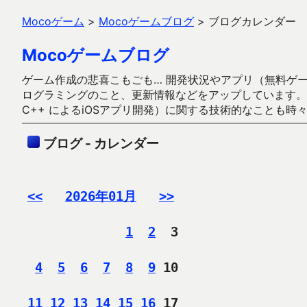
Mocoゲーム
>
Mocoゲームブログ
>
ブログカレンダー
Mocoゲームブログ
ゲーム作成の悲喜こもごも… 開発状況やアプリ（無料ゲーム多
ログラミングのこと、更新情報などをアップしています。ガラケー時代
C++ によるiOSアプリ開発）に関する技術的なことも時
ブログ - カレンダー
<<
2026年01月
>>
1
2
  3
4
5
6
7
8
9
 10
11
12
13
14
15
16
 17