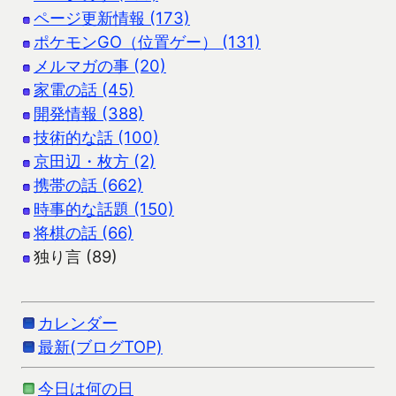
ページ更新情報 (173)
ポケモンGO（位置ゲー） (131)
メルマガの事 (20)
家電の話 (45)
開発情報 (388)
技術的な話 (100)
京田辺・枚方 (2)
携帯の話 (662)
時事的な話題 (150)
将棋の話 (66)
独り言 (89)
カレンダー
最新(ブログTOP)
今日は何の日