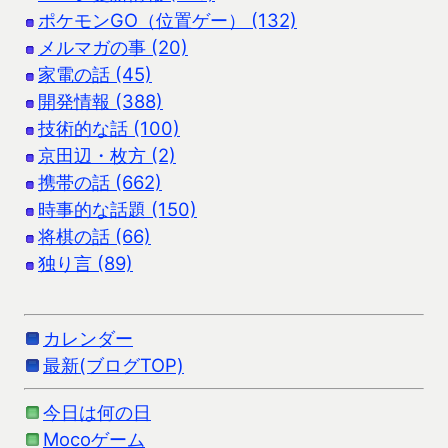
ポケモンGO（位置ゲー） (132)
メルマガの事 (20)
家電の話 (45)
開発情報 (388)
技術的な話 (100)
京田辺・枚方 (2)
携帯の話 (662)
時事的な話題 (150)
将棋の話 (66)
独り言 (89)
カレンダー
最新(ブログTOP)
今日は何の日
Mocoゲーム