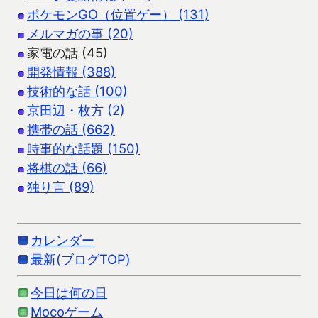
ポケモンGO（位置ゲー） (131)
メルマガの事 (20)
家電の話 (45)
開発情報 (388)
技術的な話 (100)
京田辺・枚方 (2)
携帯の話 (662)
時事的な話題 (150)
将棋の話 (66)
独り言 (89)
カレンダー
最新(ブログTOP)
今日は何の日
Mocoゲーム