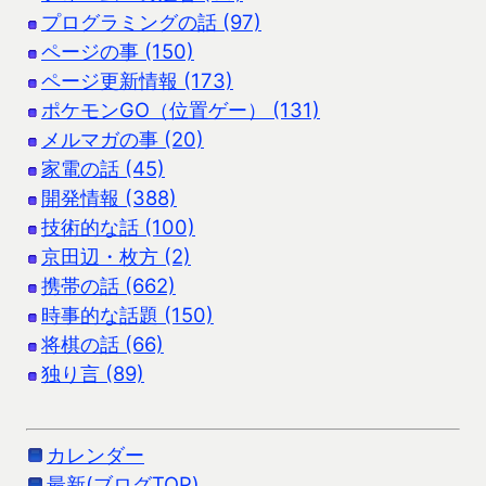
プログラミングの話 (97)
ページの事 (150)
ページ更新情報 (173)
ポケモンGO（位置ゲー） (131)
メルマガの事 (20)
家電の話 (45)
開発情報 (388)
技術的な話 (100)
京田辺・枚方 (2)
携帯の話 (662)
時事的な話題 (150)
将棋の話 (66)
独り言 (89)
カレンダー
最新(ブログTOP)