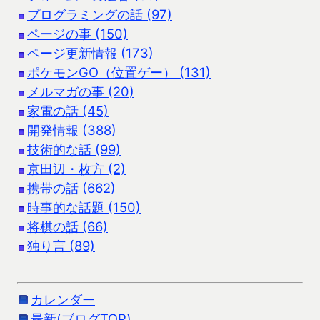
プログラミングの話 (97)
ページの事 (150)
ページ更新情報 (173)
ポケモンGO（位置ゲー） (131)
メルマガの事 (20)
家電の話 (45)
開発情報 (388)
技術的な話 (99)
京田辺・枚方 (2)
携帯の話 (662)
時事的な話題 (150)
将棋の話 (66)
独り言 (89)
カレンダー
最新(ブログTOP)