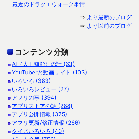
最近のドラクエウォーク事情
⇒
より最新のブログ
⇒
より以前のブログ
コンテンツ分類
AI（人工知能）の話 (63)
YouTuberと動画サイト (103)
いろいろ (383)
いろいろレビュー (27)
アプリの事 (394)
アプリストアの話 (288)
アプリ公開情報 (375)
アプリ更新/修正情報 (286)
クイズいろいろ (40)