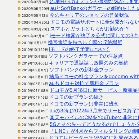
合理的かけほプランが最強な気がします
2020年07月14日
auとSoftBankのガラケーの解約をし
2020年05月29日
今のキャリアのショップの営業状況
2020年05月13日
ドコモの電話サポートに全然繋がらな
2020年04月25日
スマホとガラホどちらがお勧めか？
2020年03月26日
iモード検索が終了＆公式に関しての3
2020年02月10日
携帯電話を持ち歩く際の収納場所
2019年11月13日
iモードの終了予定について
2019年10月29日
ソフトバンクガラケーでの注意点
2019年10月18日
キャリアで通話話し放題のみの契約
2019年10月06日
ソフトバンクの新料金プラン
2019年09月07日
結局ドコモの料金プランをdocomo wi
2019年06月01日
auもドコモ対抗で新料金プラン
2019年05月14日
ドコモが5月16日に新サービス・新商
2019年05月08日
ドコモの新プランの続き
2019年04月16日
ドコモの新プランは非常に残念
2019年04月15日
auの3Gは2022年3月末でサービス終
2019年04月09日
楽天モバイルのCMをYouTubeで非常
2019年04月02日
5Gとその先ってどうなるのでしょうか
2019年03月03日
「LINE」が4月からフィルタリングの
2019年02月05日
ドコモレピーターはMVNOに効果がある
2019年01月27日