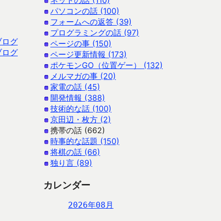
ネットの話 (110)
パソコンの話 (100)
フォームへの返答 (39)
プログラミングの話 (97)
ブログ
ページの事 (150)
ブログ
ページ更新情報 (173)
ポケモンGO（位置ゲー） (132)
メルマガの事 (20)
家電の話 (45)
開発情報 (388)
技術的な話 (100)
京田辺・枚方 (2)
携帯の話 (662)
時事的な話題 (150)
将棋の話 (66)
独り言 (89)
カレンダー
2026年08月