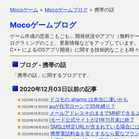
Mocoゲーム
>
Mocoゲームブログ
>
携帯の話
Mocoゲームブログ
ゲーム作成の悲喜こもごも… 開発状況やアプリ（無料ゲーム多
ログラミングのこと、更新情報などをアップしています。ガラケー時代
C++ によるiOSアプリ開発）に関する技術的なことも時
ブログ - 携帯の話
「携帯の話」に関するブログです。
2020年12月03日以前の記事
ドコモの ahamo は本当に凄いかも
2020年12月03日
auが住宅ローンで35年縛り？
2020年12月01日
メールアドレスそのままでMNPできる
2020年10月22日
iモード公式サイトが21年11月末に終了
2020年10月07日
SMSは特定URLが含まれている場合
2020年09月30日
携帯電話料金を安くするなら変なプラ
2020年09月24日