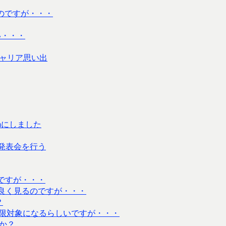
たのですが・・・
い・・・
キャリア思い出
thにしました
品発表会を行う
了ですが・・・
に良く見るのですが・・・
？
制限対象になるらしいですが・・・
か？