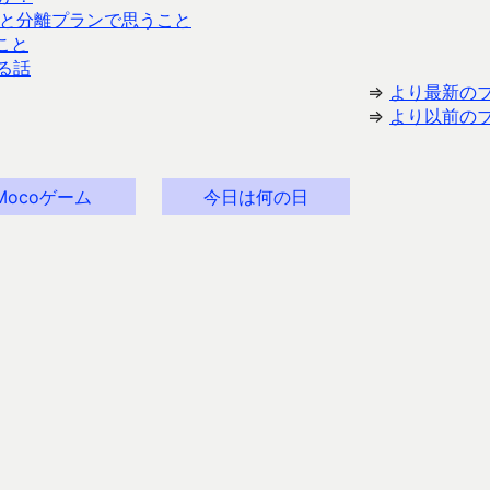
長と分離プランで思うこと
こと
る話
⇒
より最新の
⇒
より以前の
Mocoゲーム
今日は何の日