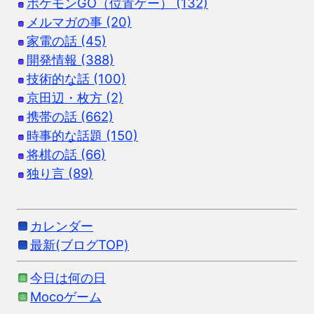
ポケモンGO（位置ゲー） (132)
メルマガの事 (20)
家電の話 (45)
開発情報 (388)
技術的な話 (100)
京田辺・枚方 (2)
携帯の話 (662)
時事的な話題 (150)
将棋の話 (66)
独り言 (89)
カレンダー
最新(ブログTOP)
今日は何の日
Mocoゲーム