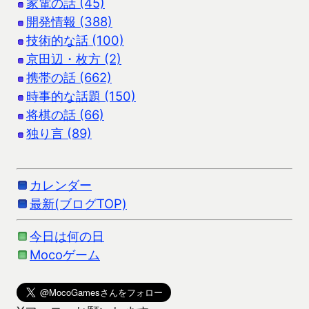
家電の話 (45)
開発情報 (388)
技術的な話 (100)
京田辺・枚方 (2)
携帯の話 (662)
時事的な話題 (150)
将棋の話 (66)
独り言 (89)
カレンダー
最新(ブログTOP)
今日は何の日
Mocoゲーム