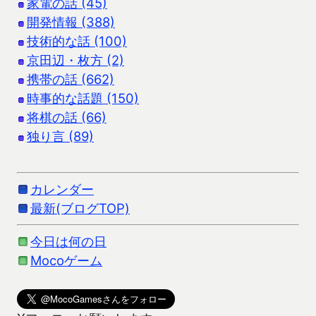
家電の話 (45)
開発情報 (388)
技術的な話 (100)
京田辺・枚方 (2)
携帯の話 (662)
時事的な話題 (150)
将棋の話 (66)
独り言 (89)
カレンダー
最新(ブログTOP)
今日は何の日
Mocoゲーム