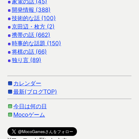
家電の話 (45)
開発情報 (388)
技術的な話 (100)
京田辺・枚方 (2)
携帯の話 (662)
時事的な話題 (150)
将棋の話 (66)
独り言 (89)
カレンダー
最新(ブログTOP)
今日は何の日
Mocoゲーム