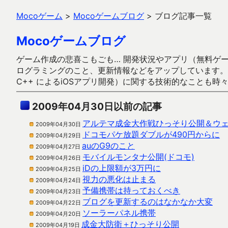
Mocoゲーム
>
Mocoゲームブログ
>
ブログ記事一覧
Mocoゲームブログ
ゲーム作成の悲喜こもごも… 開発状況やアプリ（無料ゲーム多
ログラミングのこと、更新情報などをアップしています。ガラケー時代
C++ によるiOSアプリ開発）に関する技術的なことも時
2009年04月30日以前の記事
アルテマ成金大作戦ひっそり公開＆ウ
2009年04月30日
ドコモパケ放題ダブルが490円からに
2009年04月29日
auのG9のこと
2009年04月27日
モバイルモンタナ公開(ドコモ)
2009年04月26日
iDの上限額が3万円に
2009年04月25日
視力の悪化は止まる
2009年04月24日
予備携帯は持っておくべき
2009年04月23日
ブログを更新するのはなかなか大変
2009年04月22日
ソーラーパネル携帯
2009年04月20日
成金大防衛＋ひっそり公開
2009年04月19日