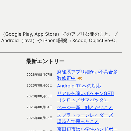
 Play, App Store）でのアプリ公開のこと、プ
）や iPhone開発（Xcode, Objective-C,
最新エントリー
麻雀系アプリ細かい不具合多
2026年08月07日
数修正中
≪
Android 17 への対応
2026年08月06日
リアル色違いポケモンGET!
2026年08月05日
（クロトノサマバッタ）
ページ一新、触れたいこと
2026年08月04日
スプラトゥーンレイダーズ
2026年08月03日
現時点で思ったこと
京田辺市は小学生ハンドボー