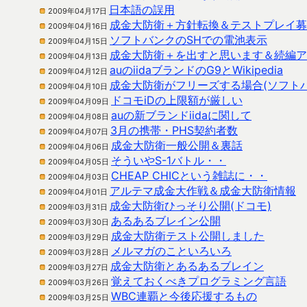
日本語の誤用
2009年04月17日
成金大防衛＋方針転換＆テストプレイ募
2009年04月16日
ソフトバンクのSHでの電池表示
2009年04月15日
成金大防衛＋を出すと思います＆続編ア
2009年04月13日
auのiidaブランドのG9とWikipedia
2009年04月12日
成金大防衛がフリーズする場合(ソフトバ
2009年04月10日
ドコモiDの上限額が厳しい
2009年04月09日
auの新ブランドiidaに関して
2009年04月08日
3月の携帯・PHS契約者数
2009年04月07日
成金大防衛一般公開＆裏話
2009年04月06日
そういやS-1バトル・・
2009年04月05日
CHEAP CHICという雑誌に・・
2009年04月03日
アルテマ成金大作戦＆成金大防衛情報
2009年04月01日
成金大防衛ひっそり公開(ドコモ)
2009年03月31日
あるあるブレイン公開
2009年03月30日
成金大防衛テスト公開しました
2009年03月29日
メルマガのこといろいろ
2009年03月28日
成金大防衛とあるあるブレイン
2009年03月27日
覚えておくべきプログラミング言語
2009年03月26日
WBC連覇と今後応援するもの
2009年03月25日