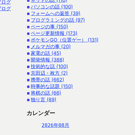
ネットの話 (110)
ブログ
パソコンの話 (100)
ブログ
フォームへの返答 (39)
プログラミングの話 (97)
ページの事 (150)
ページ更新情報 (173)
ポケモンGO（位置ゲー） (131)
メルマガの事 (20)
家電の話 (45)
開発情報 (388)
技術的な話 (100)
京田辺・枚方 (2)
携帯の話 (662)
時事的な話題 (150)
将棋の話 (66)
独り言 (89)
カレンダー
2026年08月