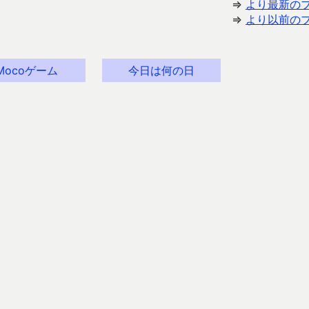
⇒
より最新の
⇒
より以前の
Mocoゲーム
今日は何の日