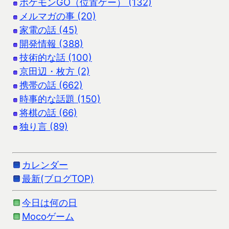
ポケモンGO（位置ゲー） (132)
メルマガの事 (20)
家電の話 (45)
開発情報 (388)
技術的な話 (100)
京田辺・枚方 (2)
携帯の話 (662)
時事的な話題 (150)
将棋の話 (66)
独り言 (89)
カレンダー
最新(ブログTOP)
今日は何の日
Mocoゲーム