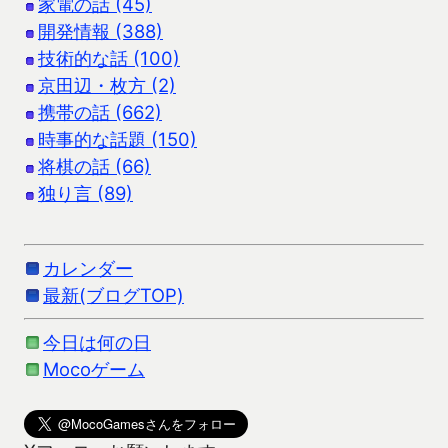
家電の話 (45)
開発情報 (388)
技術的な話 (100)
京田辺・枚方 (2)
携帯の話 (662)
時事的な話題 (150)
将棋の話 (66)
独り言 (89)
カレンダー
最新(ブログTOP)
今日は何の日
Mocoゲーム