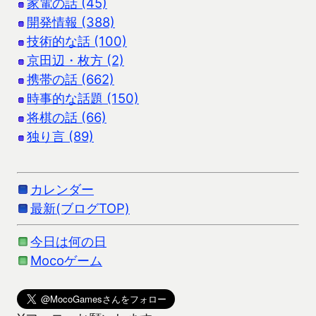
家電の話 (45)
開発情報 (388)
技術的な話 (100)
京田辺・枚方 (2)
携帯の話 (662)
時事的な話題 (150)
将棋の話 (66)
独り言 (89)
カレンダー
最新(ブログTOP)
今日は何の日
Mocoゲーム