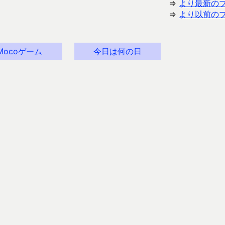
⇒
より最新の
⇒
より以前の
Mocoゲーム
今日は何の日