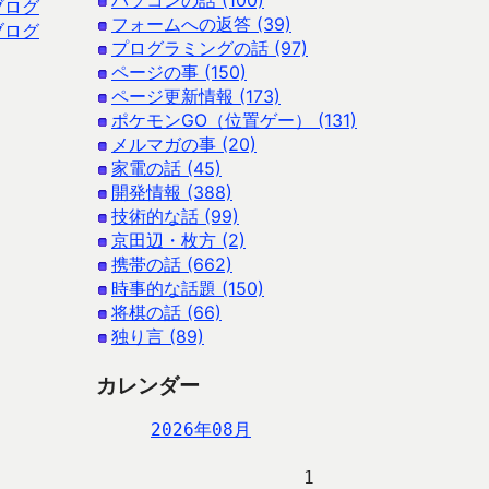
パソコンの話 (100)
ブログ
フォームへの返答 (39)
ブログ
プログラミングの話 (97)
ページの事 (150)
ページ更新情報 (173)
ポケモンGO（位置ゲー） (131)
メルマガの事 (20)
家電の話 (45)
開発情報 (388)
技術的な話 (99)
京田辺・枚方 (2)
携帯の話 (662)
時事的な話題 (150)
将棋の話 (66)
独り言 (89)
カレンダー
2026年08月
                   1