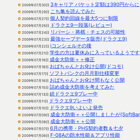
3キャリア パケット定額は390円からに
2009年07月30日
こち亀を読んでみた
2009年07月29日
個人契約回線を最大5つに制限
2009年07月27日
ドラクエ9一段落(レビュー)
2009年07月26日
リバーシ・将棋・チェスの可能性
2009年07月24日
最強セーブデータ販売(ドラクエ9)
2009年07月23日
iコンシェルその後
2009年07月22日
学生の方は夏休みに入っているようです
2009年07月21日
成金大防衛＋＋修正
2009年07月19日
おばちゃんとお化け公開(ドコモ)
2009年07月18日
ソフトバンクの月月割仕様変更
2009年07月17日
おばちゃんとお化け間もなく公開
2009年07月16日
詰め成金大防衛を考えてみた
2009年07月15日
続ドラクエ9プレー中
2009年07月13日
ドラクエ9プレー中
2009年07月11日
ドラクエ9いよいよ発売
2009年07月10日
成金大防衛＋＋公開しましたが(SoftBa
2009年07月09日
成金大防衛＋＋公開
2009年07月08日
6月の携帯・PHS契約者数＆七夕
2009年07月07日
F-08Aの防水性能＆アプリ性能
2009年07月06日