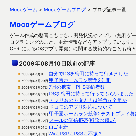
Mocoゲーム
>
Mocoゲームブログ
>
ブログ記事一覧
Mocoゲームブログ
ゲーム作成の悲喜こもごも… 開発状況やアプリ（無料ゲーム多
ログラミングのこと、更新情報などをアップしています。ガラケー時代
C++ によるiOSアプリ開発）に関する技術的なことも時
2009年08月10日以前の記事
自分でDSを梅田に持って行きました
2009年08月10日
甲子園ホームラン競争2公開
2009年08月09日
7月の携帯・PHS契約者数
2009年08月07日
DSを梅田に持って行ってもらいました
2009年08月06日
アプリ名のカタカナは半角か全角か
2009年08月05日
ドコモのアプリ対応について
2009年08月04日
甲子園ホームラン競争2テストプレイ募
2009年08月03日
メールの受信拒否(解除お願い)
2009年08月02日
ロゴ更新
2009年08月01日
WiiもPSPもPS3も不振？
2009年07月31日