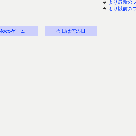
⇒
より最新の
⇒
より以前の
Mocoゲーム
今日は何の日