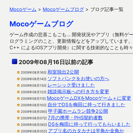
Mocoゲーム
>
Mocoゲームブログ
>
ブログ記事一覧
Mocoゲームブログ
ゲーム作成の悲喜こもごも… 開発状況やアプリ（無料ゲーム多
ログラミングのこと、更新情報などをアップしています。ガラケー時代
C++ によるiOSアプリ開発）に関する技術的なことも時
2009年08月16日以前の記事
和室脱出2公開
2009年08月16日
ソフトバンクをお使いの方へ
2009年08月14日
レーシック受けました
2009年08月13日
雑談掲示板への行き方を変更
2009年08月12日
MocoゲームDXをMocoゲーム＋に変更
2009年08月11日
自分でDSを梅田に持って行きました
2009年08月10日
甲子園ホームラン競争2公開
2009年08月09日
7月の携帯・PHS契約者数
2009年08月07日
DSを梅田に持って行ってもらいました
2009年08月06日
アプリ名のカタカナは半角か全角か
2009年08月05日