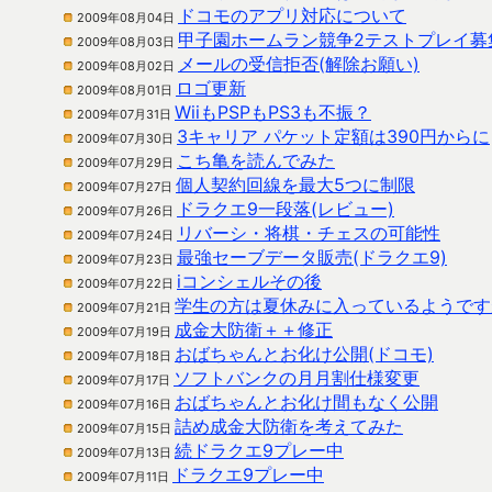
ドコモのアプリ対応について
2009年08月04日
甲子園ホームラン競争2テストプレイ募
2009年08月03日
メールの受信拒否(解除お願い)
2009年08月02日
ロゴ更新
2009年08月01日
WiiもPSPもPS3も不振？
2009年07月31日
3キャリア パケット定額は390円からに
2009年07月30日
こち亀を読んでみた
2009年07月29日
個人契約回線を最大5つに制限
2009年07月27日
ドラクエ9一段落(レビュー)
2009年07月26日
リバーシ・将棋・チェスの可能性
2009年07月24日
最強セーブデータ販売(ドラクエ9)
2009年07月23日
iコンシェルその後
2009年07月22日
学生の方は夏休みに入っているようです
2009年07月21日
成金大防衛＋＋修正
2009年07月19日
おばちゃんとお化け公開(ドコモ)
2009年07月18日
ソフトバンクの月月割仕様変更
2009年07月17日
おばちゃんとお化け間もなく公開
2009年07月16日
詰め成金大防衛を考えてみた
2009年07月15日
続ドラクエ9プレー中
2009年07月13日
ドラクエ9プレー中
2009年07月11日