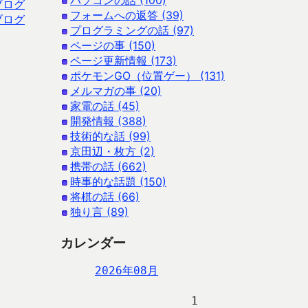
パソコンの話 (100)
ブログ
フォームへの返答 (39)
ブログ
プログラミングの話 (97)
ページの事 (150)
ページ更新情報 (173)
ポケモンGO（位置ゲー） (131)
メルマガの事 (20)
家電の話 (45)
開発情報 (388)
技術的な話 (99)
京田辺・枚方 (2)
携帯の話 (662)
時事的な話題 (150)
将棋の話 (66)
独り言 (89)
カレンダー
2026年08月
                   1