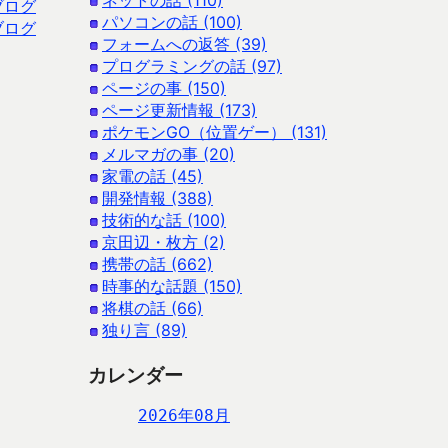
ネットの話 (110)
ブログ
パソコンの話 (100)
ブログ
フォームへの返答 (39)
プログラミングの話 (97)
ページの事 (150)
ページ更新情報 (173)
ポケモンGO（位置ゲー） (131)
メルマガの事 (20)
家電の話 (45)
開発情報 (388)
技術的な話 (100)
京田辺・枚方 (2)
携帯の話 (662)
時事的な話題 (150)
将棋の話 (66)
独り言 (89)
カレンダー
2026年08月