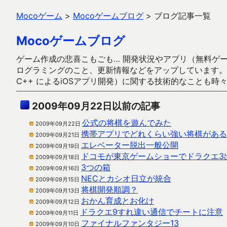
Mocoゲーム
>
Mocoゲームブログ
>
ブログ記事一覧
Mocoゲームブログ
ゲーム作成の悲喜こもごも… 開発状況やアプリ（無料ゲーム多
ログラミングのこと、更新情報などをアップしています。ガラケー時代
C++ によるiOSアプリ開発）に関する技術的なことも時
2009年09月22日以前の記事
公式の将棋を遊んでみた
2009年09月22日
携帯アプリでどれくらい強い将棋がある
2009年09月21日
エレベーター脱出一般公開
2009年09月19日
ドコモが東京ゲームショーでドラクエ3
2009年09月18日
3つの箱
2009年09月16日
NECとカシオ日立が統合
2009年09月15日
将棋開発順調？
2009年09月13日
おかん育成とお化け
2009年09月12日
ドラクエ9すれ違い通信でチートに注意
2009年09月11日
ファイナルファンタジー13
2009年09月10日