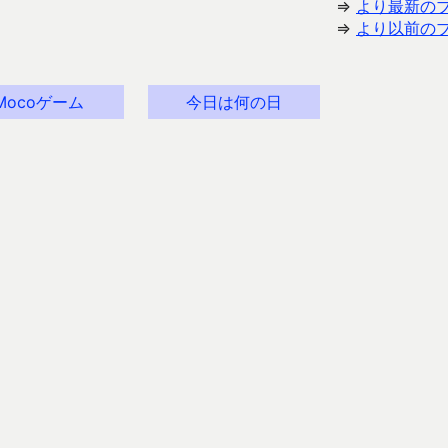
⇒
より最新の
⇒
より以前の
Mocoゲーム
今日は何の日