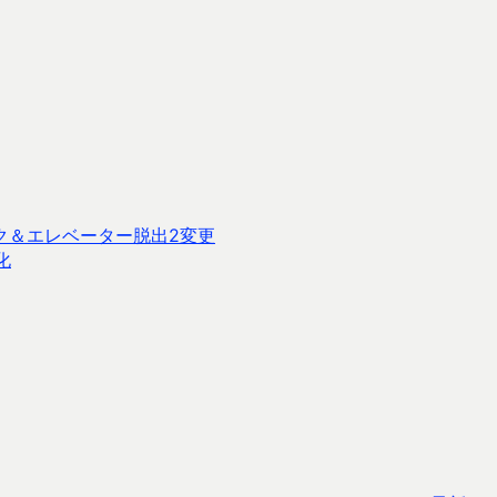
ク＆エレベーター脱出2変更
化