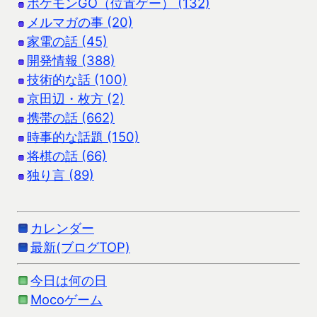
ポケモンGO（位置ゲー） (132)
メルマガの事 (20)
家電の話 (45)
開発情報 (388)
技術的な話 (100)
京田辺・枚方 (2)
携帯の話 (662)
時事的な話題 (150)
将棋の話 (66)
独り言 (89)
カレンダー
最新(ブログTOP)
今日は何の日
Mocoゲーム