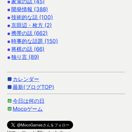
家電の話 (45)
開発情報 (388)
技術的な話 (100)
京田辺・枚方 (2)
携帯の話 (662)
時事的な話題 (150)
将棋の話 (66)
独り言 (89)
カレンダー
最新(ブログTOP)
今日は何の日
Mocoゲーム