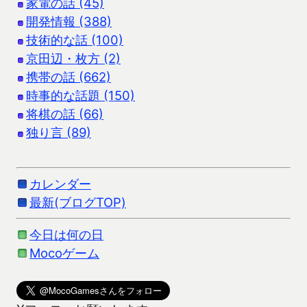
家電の話 (45)
開発情報 (388)
技術的な話 (100)
京田辺・枚方 (2)
携帯の話 (662)
時事的な話題 (150)
将棋の話 (66)
独り言 (89)
カレンダー
最新(ブログTOP)
今日は何の日
Mocoゲーム