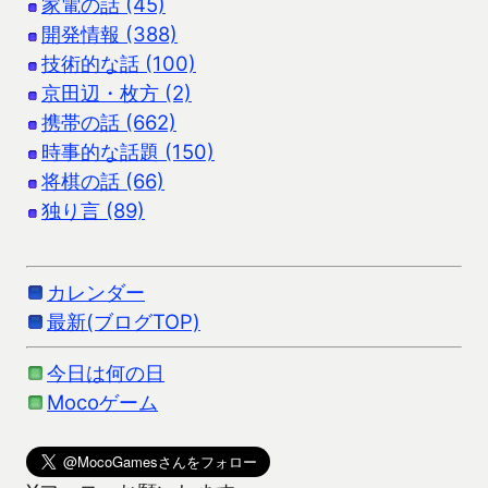
家電の話 (45)
開発情報 (388)
技術的な話 (100)
京田辺・枚方 (2)
携帯の話 (662)
時事的な話題 (150)
将棋の話 (66)
独り言 (89)
カレンダー
最新(ブログTOP)
今日は何の日
Mocoゲーム