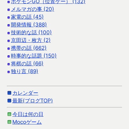
ポケモンGO（位置ゲー） (132)
メルマガの事 (20)
家電の話 (45)
開発情報 (388)
技術的な話 (100)
京田辺・枚方 (2)
携帯の話 (662)
時事的な話題 (150)
将棋の話 (66)
独り言 (89)
カレンダー
最新(ブログTOP)
今日は何の日
Mocoゲーム