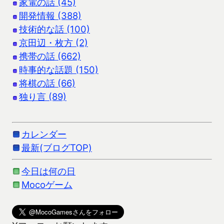
家電の話 (45)
開発情報 (388)
技術的な話 (100)
京田辺・枚方 (2)
携帯の話 (662)
時事的な話題 (150)
将棋の話 (66)
独り言 (89)
カレンダー
最新(ブログTOP)
今日は何の日
Mocoゲーム