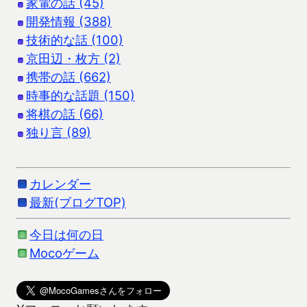
家電の話 (45)
開発情報 (388)
技術的な話 (100)
京田辺・枚方 (2)
携帯の話 (662)
時事的な話題 (150)
将棋の話 (66)
独り言 (89)
カレンダー
最新(ブログTOP)
今日は何の日
Mocoゲーム