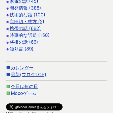
家電の話 (45)
開発情報 (388)
技術的な話 (100)
京田辺・枚方 (2)
携帯の話 (662)
時事的な話題 (150)
将棋の話 (66)
独り言 (89)
カレンダー
最新(ブログTOP)
今日は何の日
Mocoゲーム