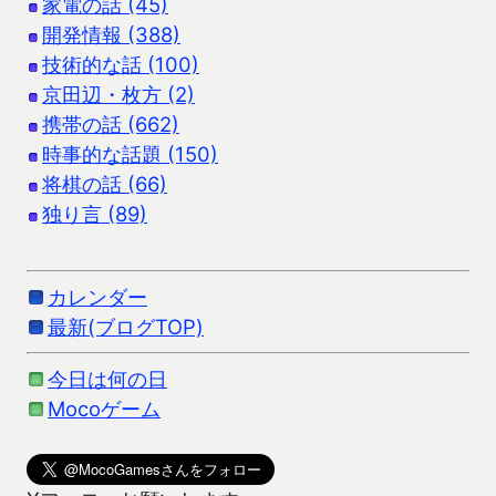
家電の話 (45)
開発情報 (388)
技術的な話 (100)
京田辺・枚方 (2)
携帯の話 (662)
時事的な話題 (150)
将棋の話 (66)
独り言 (89)
カレンダー
最新(ブログTOP)
今日は何の日
Mocoゲーム