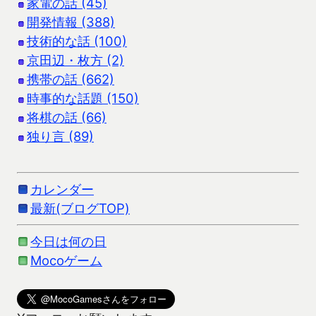
家電の話 (45)
開発情報 (388)
技術的な話 (100)
京田辺・枚方 (2)
携帯の話 (662)
時事的な話題 (150)
将棋の話 (66)
独り言 (89)
カレンダー
最新(ブログTOP)
今日は何の日
Mocoゲーム