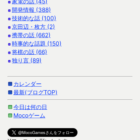
家電の話 (45)
開発情報 (388)
技術的な話 (100)
京田辺・枚方 (2)
携帯の話 (662)
時事的な話題 (150)
将棋の話 (66)
独り言 (89)
カレンダー
最新(ブログTOP)
今日は何の日
Mocoゲーム