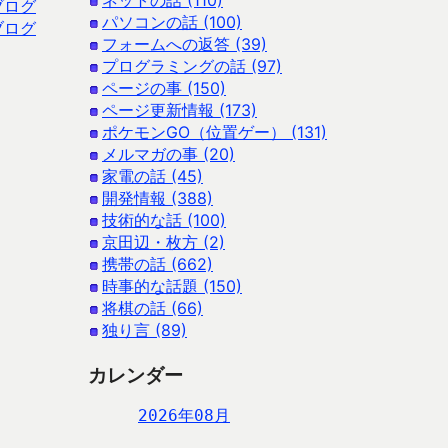
ネットの話 (110)
ブログ
パソコンの話 (100)
ブログ
フォームへの返答 (39)
プログラミングの話 (97)
ページの事 (150)
ページ更新情報 (173)
ポケモンGO（位置ゲー） (131)
メルマガの事 (20)
家電の話 (45)
開発情報 (388)
技術的な話 (100)
京田辺・枚方 (2)
携帯の話 (662)
時事的な話題 (150)
将棋の話 (66)
独り言 (89)
カレンダー
2026年08月