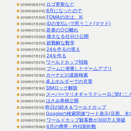
ロゴ更新など
2010年08月01日
8月になったので
2010年08月01日
FOMAの次は、Xi
2010年07月30日
iDの支払いで思うこと(マクド)
2010年07月29日
若者の○○離れ
2010年07月27日
偉大なる仕分け公開
2010年07月26日
超難解な数学
2010年07月25日
24を作るの答え
2010年07月23日
24を作る
2010年07月22日
ワールドカップ招致
2010年07月21日
ブームに便乗したゲームアプリ
2010年07月20日
カーナビの道路検索
2010年07月18日
卓上ホルダーでの充電
2010年07月17日
SIMロック解除
2010年07月16日
スーパーマリオギャラクシー3に望むこ
2010年07月14日
はさみ将棋公開
2010年07月13日
昨日の続き＆ワールドカップ
2010年07月11日
Googleの検索関連ワード表示(旦那、夫)
2010年07月10日
ワールドカップ観客数が300万人突破
2010年07月09日
6月の携帯・PHS契約数
2010年07月08日