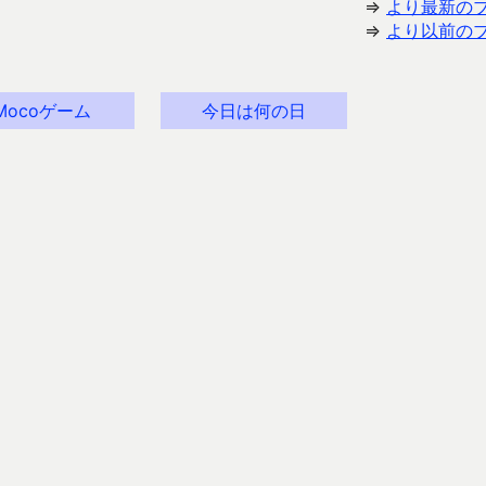
⇒
より最新の
⇒
より以前の
Mocoゲーム
今日は何の日