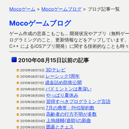
Mocoゲーム
>
Mocoゲームブログ
>
ブログ記事一覧
Mocoゲームブログ
ゲーム作成の悲喜こもごも… 開発状況やアプリ（無料ゲーム多
ログラミングのこと、更新情報などをアップしています。ガラケー時代
C++ によるiOSアプリ開発）に関する技術的なことも時
2010年08月15日以前の記事
3Dテレビ
2010年08月15日
レーシック1周年
2010年08月13日
成金詰め防衛公開
2010年08月11日
バドミントンは奥深い
2010年08月10日
やっぱり夏休み
2010年08月09日
習得すべきプログラミング言語
2010年08月08日
7月の携帯・PHS契約数
2010年08月07日
高齢者の行方不明が多数
2010年08月05日
上地雄輔(遊助)の新曲
2010年08月04日
囲碁とチェス
2010年08月02日