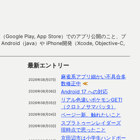
 Play, App Store）でのアプリ公開のこと、プ
）や iPhone開発（Xcode, Objective-C,
最新エントリー
麻雀系アプリ細かい不具合多
2026年08月07日
数修正中
≪
Android 17 への対応
2026年08月06日
リアル色違いポケモンGET!
2026年08月05日
（クロトノサマバッタ）
ページ一新、触れたいこと
2026年08月04日
スプラトゥーンレイダーズ
2026年08月03日
現時点で思ったこと
京田辺市は小学生ハンドボー