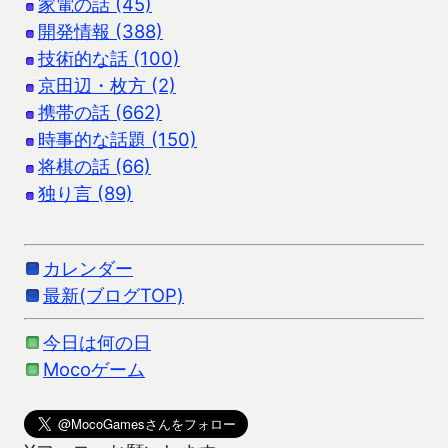
家電の話 (45)
開発情報 (388)
技術的な話 (100)
京田辺・枚方 (2)
携帯の話 (662)
時事的な話題 (150)
将棋の話 (66)
独り言 (89)
カレンダー
最新(ブログTOP)
今日は何の日
Mocoゲーム