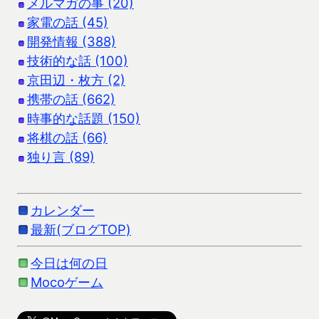
メルマガの事 (20)
家電の話 (45)
開発情報 (388)
技術的な話 (100)
京田辺・枚方 (2)
携帯の話 (662)
時事的な話題 (150)
将棋の話 (66)
独り言 (89)
カレンダー
最新(ブログTOP)
今日は何の日
Mocoゲーム