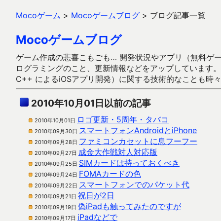
Mocoゲーム
>
Mocoゲームブログ
>
ブログ記事一覧
Mocoゲームブログ
ゲーム作成の悲喜こもごも… 開発状況やアプリ（無料ゲーム多
ログラミングのこと、更新情報などをアップしています。ガラケー時代
C++ によるiOSアプリ開発）に関する技術的なことも時
2010年10月01日以前の記事
ロゴ更新・5周年・タバコ
2010年10月01日
スマートフォンAndroidとiPhone
2010年09月30日
ファミコンカセットに息フーフー
2010年09月28日
成金大作戦対人対応版
2010年09月27日
SIMカードは持っておくべき
2010年09月25日
FOMAカードの色
2010年09月24日
スマートフォンでのパケット代
2010年09月22日
祝日が2日
2010年09月21日
偽iPadも触ってみたのですが
2010年09月19日
iPadなどで
2010年09月17日