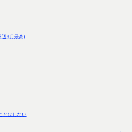
田辺9月最高)
ことはしない