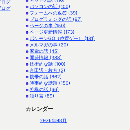
ネットの話 (110)
ブログ
パソコンの話 (100)
ブログ
フォームへの返答 (39)
プログラミングの話 (97)
ページの事 (150)
ページ更新情報 (173)
ポケモンGO（位置ゲー） (131)
メルマガの事 (20)
家電の話 (45)
開発情報 (388)
技術的な話 (100)
京田辺・枚方 (2)
携帯の話 (662)
時事的な話題 (150)
将棋の話 (66)
独り言 (89)
カレンダー
2026年08月