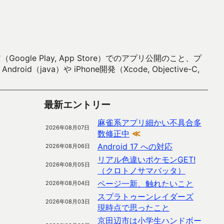
 Play, App Store）でのアプリ公開のこと、プ
）や iPhone開発（Xcode, Objective-C,
最新エントリー
麻雀系アプリ細かい不具合多
2026年08月07日
数修正中
≪
Android 17 への対応
2026年08月06日
リアル色違いポケモンGET!
2026年08月05日
（クロトノサマバッタ）
ページ一新、触れたいこと
2026年08月04日
スプラトゥーンレイダーズ
2026年08月03日
現時点で思ったこと
京田辺市は小学生ハンドボー