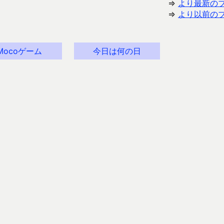
⇒
より最新の
⇒
より以前の
Mocoゲーム
今日は何の日