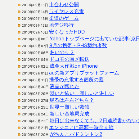
市合わせ公開
2010年09月15日
ワイヤレス充電
2010年09月14日
柔道のゲーム
2010年09月13日
地デジ移行
2010年09月12日
安くなったHDD
2010年09月10日
Yahooトップページに出ていた記事(京
2010年09月08日
8月の携帯・PHS契約者数
2010年09月07日
あいのり２
2010年09月06日
ドコモの写メ転送
2010年09月04日
成金大作戦on iPhone
2010年09月02日
auの新アプリプラットフォーム
2010年09月01日
携帯の充電する箇所の蓋
2010年08月31日
液晶が壊れた
2010年08月30日
恐いと怖い、寂しいと淋しい
2010年08月29日
戻るは左右どちら？
2010年08月27日
世界一難しい数独
2010年08月25日
新しい基地局完成
2010年08月24日
毎日は出来なくても、2日連続書かない
2010年08月23日
エンジニアに高額一時金支給
2010年08月21日
がちんこバドミントン2
2010年08月20日