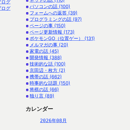
ネットの話 (110)
ブログ
パソコンの話 (100)
ブログ
フォームへの返答 (39)
プログラミングの話 (97)
ページの事 (150)
ページ更新情報 (173)
ポケモンGO（位置ゲー） (131)
メルマガの事 (20)
家電の話 (45)
開発情報 (388)
技術的な話 (100)
京田辺・枚方 (2)
携帯の話 (662)
時事的な話題 (150)
将棋の話 (66)
独り言 (89)
カレンダー
2026年08月