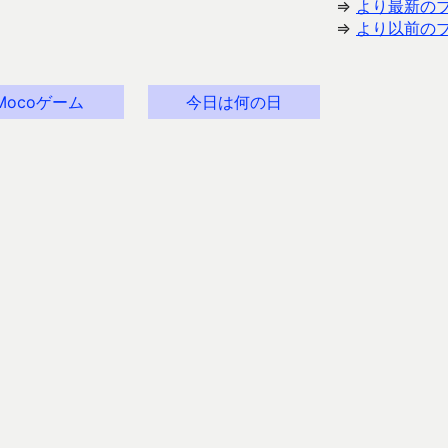
⇒
より最新の
⇒
より以前の
Mocoゲーム
今日は何の日