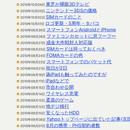
東芝が裸眼3Dテレビ
2010年10月04日
ニンテンドー3DSの価格
2010年10月03日
SIMカードのこと
2010年10月02日
ロゴ更新・5周年・タバコ
2010年10月01日
スマートフォンAndroidとiPhone
2010年09月30日
ファミコンカセットに息フーフー
2010年09月28日
成金大作戦対人対応版
2010年09月27日
SIMカードは持っておくべき
2010年09月25日
FOMAカードの色
2010年09月24日
スマートフォンでのパケット代
2010年09月22日
祝日が2日
2010年09月21日
偽iPadも触ってみたのですが
2010年09月19日
iPadなどで
2010年09月17日
市合わせ公開
2010年09月15日
ワイヤレス充電
2010年09月14日
柔道のゲーム
2010年09月13日
地デジ移行
2010年09月12日
安くなったHDD
2010年09月10日
Yahooトップページに出ていた記事(京
2010年09月08日
8月の携帯・PHS契約者数
2010年09月07日