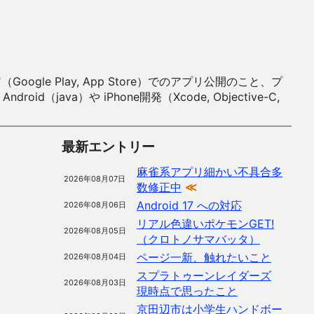
 Play, App Store）でのアプリ公開のこと、プ
）や iPhone開発（Xcode, Objective-C,
最新エントリー
麻雀系アプリ細かい不具合多
2026年08月07日
数修正中
≪
Android 17 への対応
2026年08月06日
リアル色違いポケモンGET!
2026年08月05日
（クロトノサマバッタ）
ページ一新、触れたいこと
2026年08月04日
スプラトゥーンレイダーズ
2026年08月03日
現時点で思ったこと
京田辺市は小学生ハンドボー