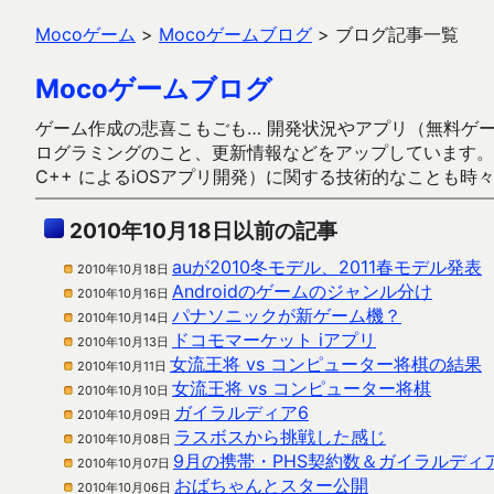
Mocoゲーム
>
Mocoゲームブログ
>
ブログ記事一覧
Mocoゲームブログ
ゲーム作成の悲喜こもごも… 開発状況やアプリ（無料ゲーム多
ログラミングのこと、更新情報などをアップしています。ガラケー時代
C++ によるiOSアプリ開発）に関する技術的なことも時
2010年10月18日以前の記事
auが2010冬モデル、2011春モデル発表
2010年10月18日
Androidのゲームのジャンル分け
2010年10月16日
パナソニックが新ゲーム機？
2010年10月14日
ドコモマーケット iアプリ
2010年10月13日
女流王将 vs コンピューター将棋の結果
2010年10月11日
女流王将 vs コンピューター将棋
2010年10月10日
ガイラルディア6
2010年10月09日
ラスボスから挑戦した感じ
2010年10月08日
9月の携帯・PHS契約数＆ガイラルディアA
2010年10月07日
おばちゃんとスター公開
2010年10月06日