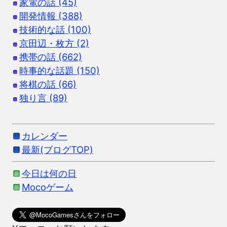
家電の話 (45)
開発情報 (388)
技術的な話 (100)
京田辺・枚方 (2)
携帯の話 (662)
時事的な話題 (150)
将棋の話 (66)
独り言 (89)
カレンダー
最新(ブログTOP)
今日は何の日
Mocoゲーム