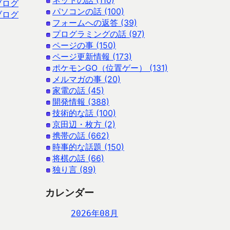
ネットの話 (110)
ブログ
パソコンの話 (100)
ブログ
フォームへの返答 (39)
プログラミングの話 (97)
ページの事 (150)
ページ更新情報 (173)
ポケモンGO（位置ゲー） (131)
メルマガの事 (20)
家電の話 (45)
開発情報 (388)
技術的な話 (100)
京田辺・枚方 (2)
携帯の話 (662)
時事的な話題 (150)
将棋の話 (66)
独り言 (89)
カレンダー
2026年08月