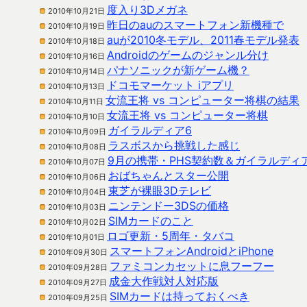
度入り3Dメガネ
2010年10月21日
昨日のauのスマートフォン新機種で
2010年10月19日
auが2010冬モデル、2011春モデル発表
2010年10月18日
Androidのゲームのジャンル分け
2010年10月16日
パナソニックが新ゲーム機？
2010年10月14日
ドコモマーケット iアプリ
2010年10月13日
女流王将 vs コンピューター将棋の結果
2010年10月11日
女流王将 vs コンピューター将棋
2010年10月10日
ガイラルディア6
2010年10月09日
ラスボスから挑戦した感じ
2010年10月08日
9月の携帯・PHS契約数＆ガイラルディアA
2010年10月07日
おばちゃんとスター公開
2010年10月06日
東芝が裸眼3Dテレビ
2010年10月04日
ニンテンドー3DSの価格
2010年10月03日
SIMカードのこと
2010年10月02日
ロゴ更新・5周年・タバコ
2010年10月01日
スマートフォンAndroidとiPhone
2010年09月30日
ファミコンカセットに息フーフー
2010年09月28日
成金大作戦対人対応版
2010年09月27日
SIMカードは持っておくべき
2010年09月25日