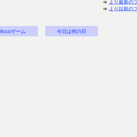
⇒
より最新の
⇒
より以前の
Mocoゲーム
今日は何の日