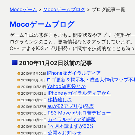
Mocoゲーム
>
Mocoゲームブログ
>
ブログ記事一覧
Mocoゲームブログ
ゲーム作成の悲喜こもごも… 開発状況やアプリ（無料ゲーム多
ログラミングのこと、更新情報などをアップしています。ガラケー時代
C++ によるiOSアプリ開発）に関する技術的なことも時
2010年11月02日以前の記事
iPhone版ガイラルディア
2010年11月02日
ロゴ更新＆掲示板・成金大作戦マップ不
2010年11月01日
Yahoo知恵袋とか
2010年10月31日
iPhoneもガイラルディアから
2010年10月29日
移植難しさ
2010年10月28日
auがEZアプリ(J)発表
2010年10月27日
PS3 Move がホロ苦デビュー
2010年10月26日
ガイラルディア英語版
2010年10月25日
1ヶ月本読まずが52%
2010年10月24日
公開＆お知らせ
2010年10月23日