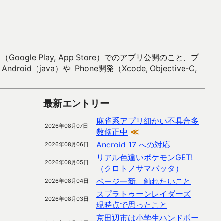
 Play, App Store）でのアプリ公開のこと、プ
）や iPhone開発（Xcode, Objective-C,
最新エントリー
麻雀系アプリ細かい不具合多
2026年08月07日
数修正中
≪
Android 17 への対応
2026年08月06日
リアル色違いポケモンGET!
2026年08月05日
（クロトノサマバッタ）
ページ一新、触れたいこと
2026年08月04日
スプラトゥーンレイダーズ
2026年08月03日
現時点で思ったこと
京田辺市は小学生ハンドボー